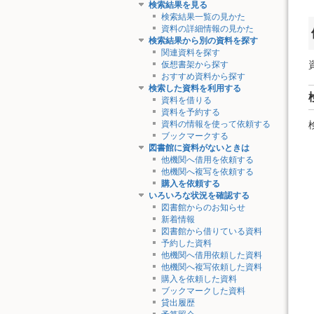
検索結果を見る
検索結果一覧の見かた
資料の詳細情報の見かた
検索結果から別の資料を探す
関連資料を探す
仮想書架から探す
おすすめ資料から探す
検索した資料を利用する
資料を借りる
資料を予約する
資料の情報を使って依頼する
ブックマークする
図書館に資料がないときは
他機関へ借用を依頼する
他機関へ複写を依頼する
購入を依頼する
いろいろな状況を確認する
図書館からのお知らせ
新着情報
図書館から借りている資料
予約した資料
他機関へ借用依頼した資料
他機関へ複写依頼した資料
購入を依頼した資料
ブックマークした資料
貸出履歴