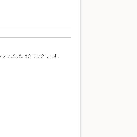
をタップまたはクリックします。